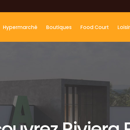
Hypermarché
Boutiques
Food Court
Loisi
ouvrez Riviera 