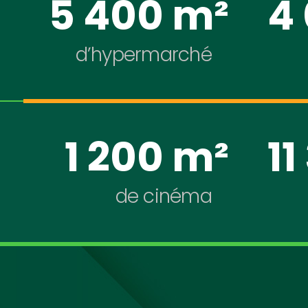
5 400 m²
4
d’hypermarché
1 200 m²
11
de cinéma