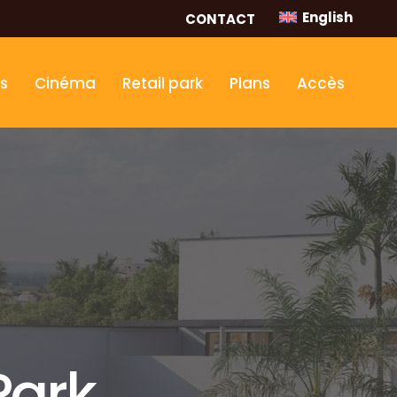
English
CONTACT
rs
Cinéma
Retail park
Plans
Accès
Park