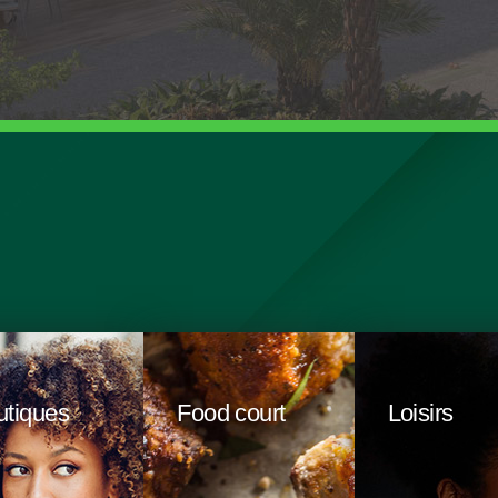
utiques
Food court
Loisirs