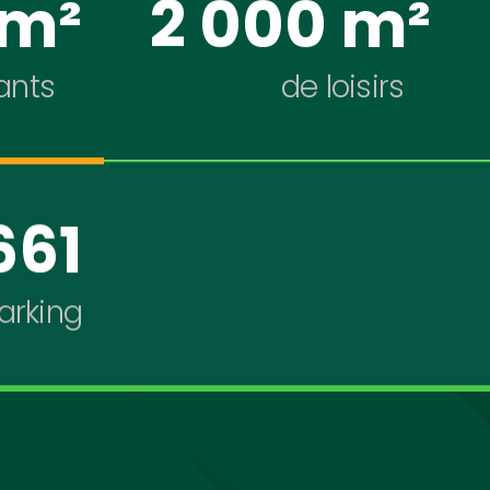
 m²
2 000 m²
ants
de loisirs
661
arking