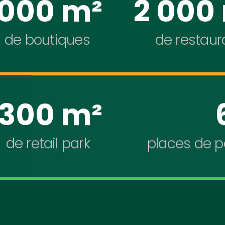
 000 m²
2 000
de boutiques
de restaur
 300 m²
de retail park
places de p